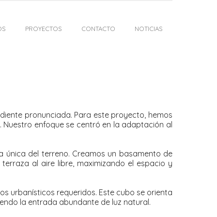
OS
PROYECTOS
CONTACTO
NOTICIAS
ndiente pronunciada. Para este proyecto, hemos
ia. Nuestro enfoque se centró en la adaptación al
afía única del terreno. Creamos un basamento de
erraza al aire libre, maximizando el espacio y
os urbanísticos requeridos. Este cubo se orienta
iendo la entrada abundante de luz natural.