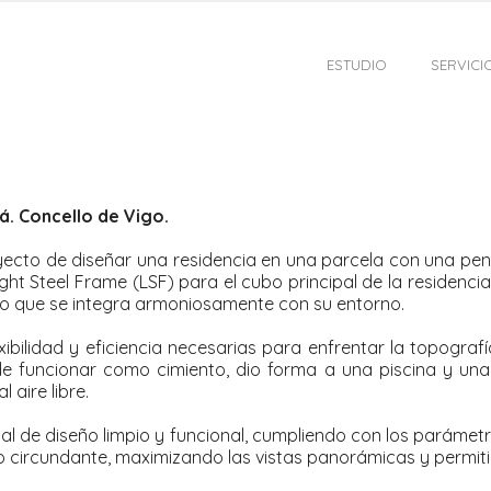
ESTUDIO
SERVICI
á. Concello de Vigo.
yecto de diseñar una residencia en una parcela con una pe
ight Steel Frame (LSF) para el cubo principal de la residenc
ico que se integra armoniosamente con su entorno.
lexibilidad y eficiencia necesarias para enfrentar la topogr
e funcionar como cimiento, dio forma a una piscina y una t
 aire libre.
l de diseño limpio y funcional, cumpliendo con los parámetr
ico circundante, maximizando las vistas panorámicas y permit