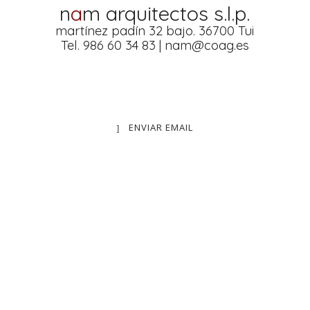
n
a
m arquitectos s.l.p.
martínez padín 32 bajo. 36700 Tui
Tel. 986 60 34 83 | nam@coag.es
ENVIAR EMAIL