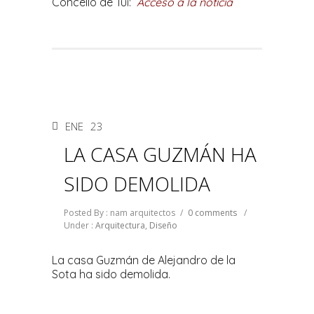
Concello de Tui:
Acceso a la noticia
ENE
23
LA CASA GUZMÁN HA
SIDO DEMOLIDA
Posted By : nam arquitectos
/
0 comments
/
Under :
Arquitectura
,
Diseño
La casa Guzmán de Alejandro de la
Sota ha sido demolida.